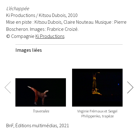
L’échappée
Ki Productions / Kitsou Dubois, 2010
Mise en piste : Kitsou Dubois, Claire Nouteau. Musique : Pierre
Boscheron. Images : Frabrice Croizé.
© Compagnie
Ki Productions
Images liées
Traversées
Virginie Frémaux et Sergeï
Gré
Philippenko, trapèze
BnF, Éditions multimédias, 2021