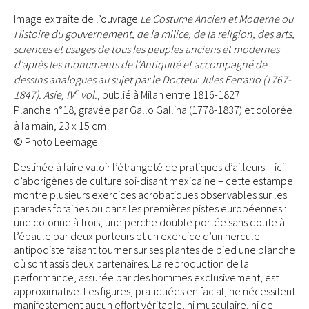
Image extraite de l’ouvrage
Le Costume Ancien et Moderne ou
Histoire du gouvernement, de la milice, de la religion, des arts,
sciences et usages de tous les peuples anciens et modernes
d’après les monuments de l’Antiquité et accompagné de
dessins analogues au sujet par le Docteur Jules Ferrario (1767-
e
1847). Asie, IV
vol.
, publié à Milan entre 1816-1827
Planche n°18, gravée par Gallo Gallina (1778-1837) et colorée
à la main, 23 x 15 cm
© Photo Leemage
Destinée à faire valoir l’étrangeté de pratiques d’ailleurs – ici
d’aborigènes de culture soi-disant mexicaine – cette estampe
montre plusieurs exercices acrobatiques observables sur les
parades foraines ou dans les premières pistes européennes :
une colonne à trois, une perche double portée sans doute à
l’épaule par deux porteurs et un exercice d’un hercule
antipodiste faisant tourner sur ses plantes de pied une planche
où sont assis deux partenaires. La reproduction de la
performance, assurée par des hommes exclusivement, est
approximative. Les figures, pratiquées en facial, ne nécessitent
manifestement aucun effort véritable, ni musculaire, ni de