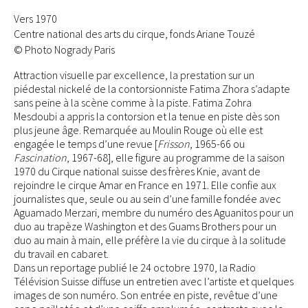
Vers 1970
Centre national des arts du cirque, fonds Ariane Touzé
© Photo Nogrady Paris
Attraction visuelle par excellence, la prestation sur un
piédestal nickelé de la contorsionniste Fatima Zhora s’adapte
sans peine à la scène comme à la piste. Fatima Zohra
Mesdoubi a appris la contorsion et la tenue en piste dès son
plus jeune âge. Remarquée au Moulin Rouge où elle est
engagée le temps d’une revue [
Frisson
, 1965-66 ou
Fascination
, 1967-68], elle figure au programme de la saison
1970 du Cirque national suisse des frères Knie, avant de
rejoindre le cirque Amar en France en 1971. Elle confie aux
journalistes que, seule ou au sein d’une famille fondée avec
Aguamado Merzari, membre du numéro des Aguanitos pour un
duo au trapèze Washington et des Guams Brothers pour un
duo au main à main, elle préfère la vie du cirque à la solitude
du travail en cabaret.
Dans un reportage publié le 24 octobre 1970, la Radio
Télévision Suisse diffuse un entretien avec l’artiste et quelques
images de son numéro. Son entrée en piste, revêtue d’une