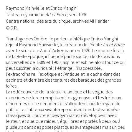
Raymond Mainvielle et Enrico Mangini
Tableau dynamique
Art et Force
, vers 1930
Centre national des arts du cirque, archives Ali Héritier
© D.R.
Transfuge des Oméro, le porteur athlétique Enrico Mangini
rejoint Raymond Mainvielle, le créateur de l’École
Art et Force
avec le sculpteur André Ackermann en 1920. Le monde forain
de la Belle Époque, influencé par le succès des Expositions
universelles de 1889 et 1900, aspire et exhibe alors tout ce qui
peut susciter la curiosité : l’étrange, l’inaccessible,
l’extraordinaire, l’exotique et l’Antique et le cache dans des
cabinets et derrière des tentures des baraques des grandes
foires.
La redécouverte de la statuaire antique et la vogue des
exercices de force remplissent les gymnases et les tréteaux
d’hommes qui se dénudent et s’affrontent sous le regard du
public. Les tableaux vivants reproduisent des tableaux néo-
classiques du Louvre et des gymnastes développent avec
lenteur, et quelque raideur, équilibres et portés à deux ou à
plusieurs dans des poses plastiques avantageuses mais un peu