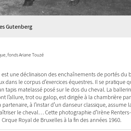
des Gutenberg
rque, fonds Ariane Touzé
 est une déclinaison des enchaînements de portés du b
ux dans le corpus d’exercices équestres. Il se pratique 
n tapis matelassé posé sur le dos du cheval. La balleri
nt l’allure, trot ou galop, est dirigée à la chambrière p
n partenaire, à l’instar d’un danseur classique, assume l
aîtriser le cheval… Cette photographie d’Irène Renters
 Cirque Royal de Bruxelles à la fin des années 1960.