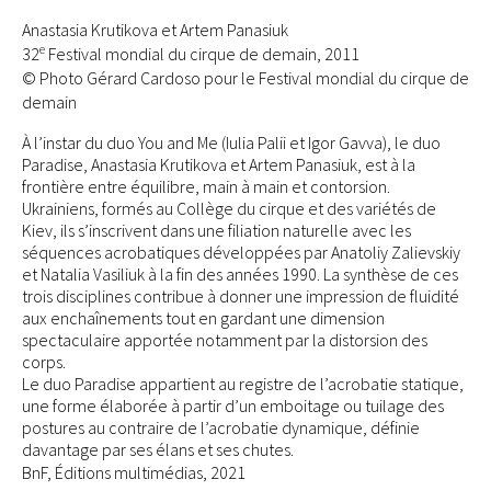
Anastasia Krutikova et Artem Panasiuk
e
32
Festival mondial du cirque de demain, 2011
© Photo Gérard Cardoso pour le Festival mondial du cirque de
demain
À l’instar du duo You and Me (Iulia Palii et Igor Gavva), le duo
Paradise, Anastasia Krutikova et Artem Panasiuk, est à la
frontière entre équilibre, main à main et contorsion.
Ukrainiens, formés au Collège du cirque et des variétés de
Kiev, ils s’inscrivent dans une filiation naturelle avec les
séquences acrobatiques développées par Anatoliy Zalievskiy
et Natalia Vasiliuk à la fin des années 1990. La synthèse de ces
trois disciplines contribue à donner une impression de fluidité
aux enchaînements tout en gardant une dimension
spectaculaire apportée notamment par la distorsion des
corps.
Le duo Paradise appartient au registre de l’acrobatie statique,
une forme élaborée à partir d’un emboitage ou tuilage des
postures au contraire de l’acrobatie dynamique, définie
davantage par ses élans et ses chutes.
BnF, Éditions multimédias, 2021