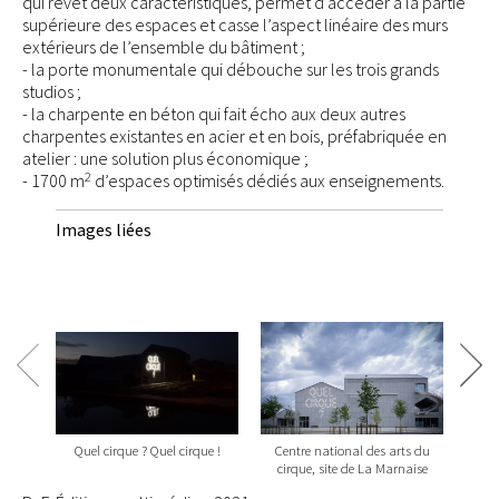
qui revêt deux caractéristiques, permet d’accéder à la partie
supérieure des espaces et casse l’aspect linéaire des murs
extérieurs de l’ensemble du bâtiment ;
- la porte monumentale qui débouche sur les trois grands
studios ;
- la charpente en béton qui fait écho aux deux autres
charpentes existantes en acier et en bois, préfabriquée en
atelier : une solution plus économique ;
2
- 1700 m
d’espaces optimisés dédiés aux enseignements.
Images liées
Quel cirque ? Quel cirque !
Centre national des arts du
Cen
cirque, site de La Marnaise
cir