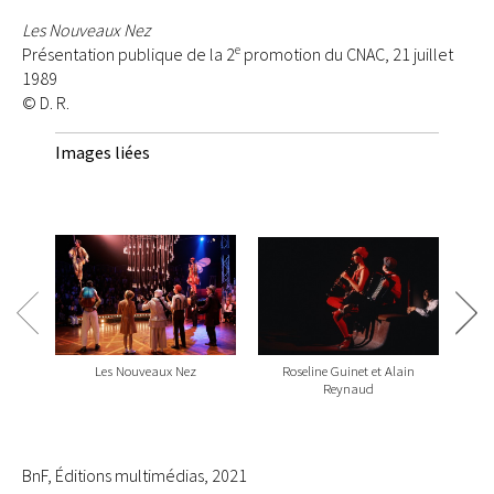
Les Nouveaux Nez
e
Présentation publique de la 2
promotion du CNAC, 21 juillet
1989
© D. R.
Images liées
Les Nouveaux Nez
Roseline Guinet et Alain
Rosel
Reynaud
Nicol
BnF, Éditions multimédias, 2021