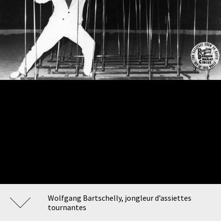
Wolfgang Bartschelly, jongleur d’assiettes
tournantes