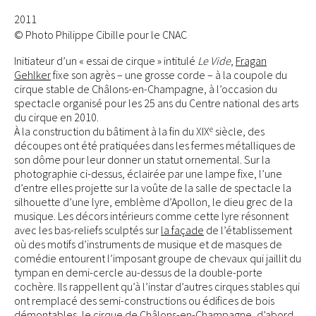
2011
© Photo Philippe Cibille pour le CNAC
Initiateur d’un « essai de cirque » intitulé
Le Vide
,
Fragan
Gehlker
fixe son agrès – une grosse corde – à la coupole du
cirque stable de Châlons-en-Champagne, à l’occasion du
spectacle organisé pour les 25 ans du Centre national des arts
du cirque en 2010.
e
À la construction du bâtiment à la fin du XIX
siècle, des
découpes ont été pratiquées dans les fermes métalliques de
son dôme pour leur donner un statut ornemental. Sur la
photographie ci-dessus, éclairée par une lampe fixe, l’une
d’entre elles projette sur la voûte de la salle de spectacle la
silhouette d’une lyre, emblème d’Apollon, le dieu grec de la
musique. Les décors intérieurs comme cette lyre résonnent
avec les bas-reliefs sculptés sur
la façade
de l’établissement
où des motifs d’instruments de musique et de masques de
comédie entourent l’imposant groupe de chevaux qui jaillit du
tympan en demi-cercle au-dessus de la double-porte
cochère. Ils rappellent qu’à l’instar d’autres cirques stables qui
ont remplacé des semi-constructions ou édifices de bois
démontables, le cirque de Châlons-en-Champagne, d’abord