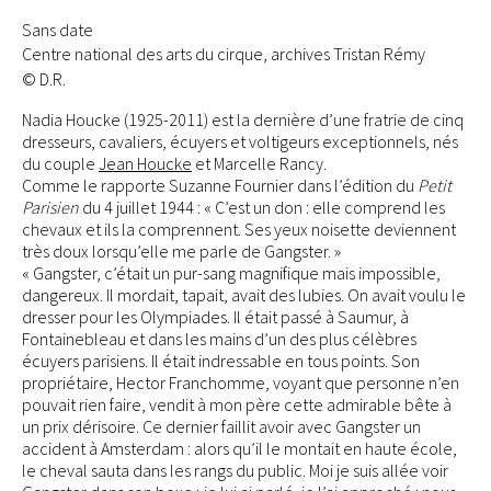
Sans date
Centre national des arts du cirque, archives Tristan Rémy
© D.R.
Nadia Houcke (1925-2011) est la dernière d’une fratrie de cinq
dresseurs, cavaliers, écuyers et voltigeurs exceptionnels, nés
du couple
Jean Houcke
et Marcelle Rancy.
Comme le rapporte Suzanne Fournier dans l’édition du
Petit
Parisien
du 4 juillet 1944 : « C’est un don : elle comprend les
chevaux et ils la comprennent. Ses yeux noisette deviennent
très doux lorsqu’elle me parle de Gangster. »
« Gangster, c’était un pur-sang magnifique mais impossible,
dangereux. Il mordait, tapait, avait des lubies. On avait voulu le
dresser pour les Olympiades. Il était passé à Saumur, à
Fontainebleau et dans les mains d’un des plus célèbres
écuyers parisiens. Il était indressable en tous points. Son
propriétaire, Hector Franchomme, voyant que personne n’en
pouvait rien faire, vendit à mon père cette admirable bête à
un prix dérisoire. Ce dernier faillit avoir avec Gangster un
accident à Amsterdam : alors qu’il le montait en haute école,
le cheval sauta dans les rangs du public. Moi je suis allée voir