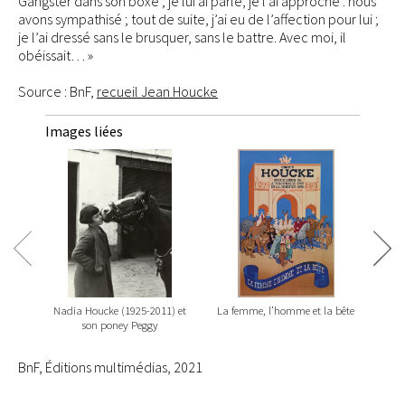
Gangster dans son boxe ; je lui ai parlé, je l’ai approché : nous
avons sympathisé ; tout de suite, j’ai eu de l’affection pour lui ;
je l’ai dressé sans le brusquer, sans le battre. Avec moi, il
obéissait… »
Source : BnF,
recueil Jean Houcke
Images liées
Nadia Houcke (1925-2011) et
La femme, l’homme et la bête
R
son poney Peggy
cava
po
BnF, Éditions multimédias, 2021