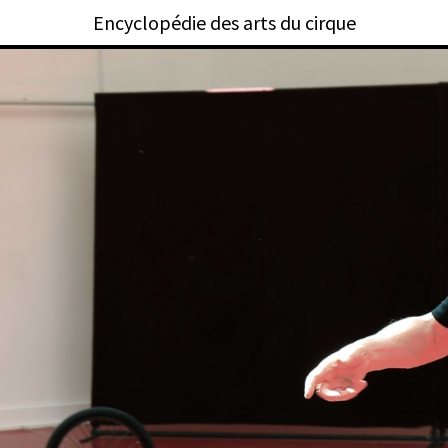
Encyclopédie des arts du cirque