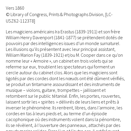
Vers 1860
© Library of Congress, Prints & Photographs Division, [LC-
USZ62-112378]
Les magiciens américains Ira Erastus (1839-1911) et son frère
William Henry Davenport (1841-1877) se prétendent dotés de
pouvoirs par des intelligences issues d’un monde surnaturel.
Les illusions qu’ils présentent avec leur principal assistant,
William Marion Fay (1839-1921) et/ou M. Cooper dans ce qu’on
nomme leur « Armoire », un cabinet en trois volets qui se
referme sur eux, troublent les spectateurs qui forment un
cercle autour du cabinet clos. Alors que les magiciens sont
ligotés par des cordes dont les nœuds ont été dûment vérifiés,
se produit un tintamarre assourdissant et des instruments de
musique – violons, guitare, trompettes – jaillissent et
retombent sur le public tétanisé. Enfin, les portes, rouvertes,
laissent sortir les « spirites » délivrés de leurs liens et prêts à
inverser le phénomène. Ils rentrent, libres, dans l’armoire, les
cordes en tas à leurs pieds et, au terme d’un épisode
cacophonique où des instruments volent dans la pénombre,
ils se révèlent, à l’ouverture des panneaux, attachés par des