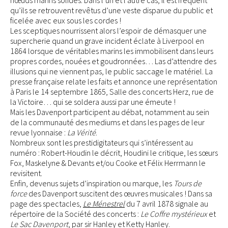
nœuds marins solides. Dans l’un et l’autre cas, il est fréquent
qu’ils se retrouvent revêtus d’une veste disparue du public et
ficelée avec eux sous les cordes !
Les sceptiques nourrissent alors l’espoir de démasquer une
supercherie quand un grave incident éclate à Liverpool en
1864 lorsque de véritables marins les immobilisent dans leurs
propres cordes, nouées et goudronnées… Las d’attendre des
illusions qui ne viennent pas, le public saccage le matériel. La
presse française relate les faits et annonce une représentation
à Paris le 14 septembre 1865, Salle des concerts Herz, rue de
la Victoire… qui se soldera aussi par une émeute !
Mais les Davenport participent au débat, notamment au sein
de la communauté des mediums et dans les pages de leur
revue lyonnaise :
La Vérité
.
Nombreux sont les prestidigitateurs qui s’intéressent au
numéro : Robert-Houdin le décrit, Houdini le critique, les sœurs
Fox, Maskelyne & Devants et/ou Cooke et Félix Herrmann le
revisitent.
Enfin, devenus sujets d’inspiration ou marque, les
Tours de
force
des Davenport suscitent des œuvres musicales ! Dans sa
page des spectacles,
Le Ménestrel
du 7 avril 1878 signale au
répertoire de la Société des concerts :
Le Coffre mystérieux
et
Le Sac Davenport
, par sir Hanley et Ketty Hanley.