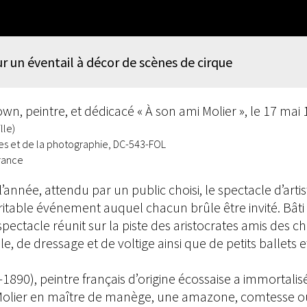
r un éventail à décor de scènes de cirque
n, peintre, et dédicacé « À son ami Molier », le 17 mai
lle)
s et de la photographie, DC-543-FOL
rance
’année, attendu par un public choisi, le spectacle d’art
ritable événement auquel chacun brûle être invité. Bâti
spectacle réunit sur la piste des aristocrates amis des 
e, de dressage et de voltige ainsi que de petits ballets 
890), peintre français d’origine écossaise a immortali
 Molier en maître de manège, une amazone, comtesse o