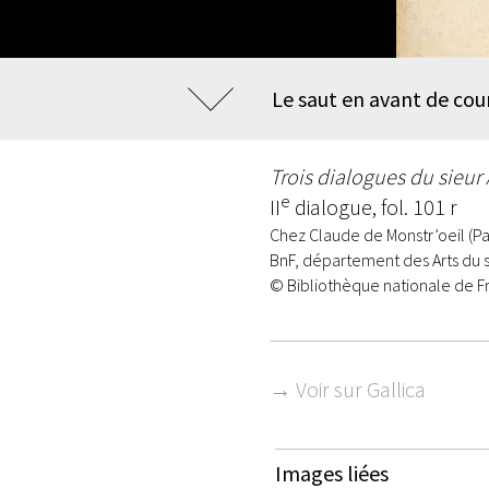
Le saut en avant de cou
Trois dialogues du sieur 
e
II
dialogue, fol. 101 r
Chez Claude de Monstr’oeil (Par
BnF, département des Arts du 
© Bibliothèque nationale de F
→ Voir sur Gallica
Images liées