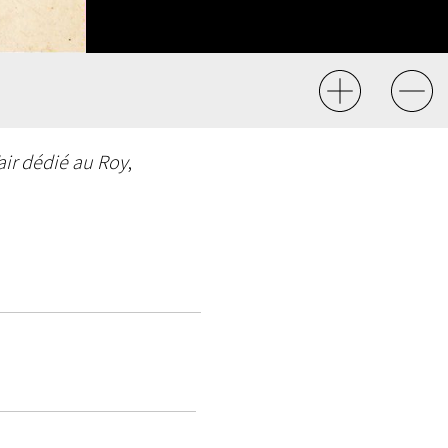
’air dédié au Roy
,