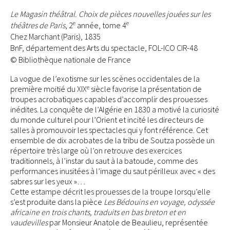
Le Magasin théâtral. Choix de pièces nouvelles jouées sur les
e
e
théâtres de Paris
, 2
année, tome 4
Chez Marchant (Paris), 1835
BnF, département des Arts du spectacle, FOL-ICO CIR-48
© Bibliothèque nationale de France
La vogue de l’exotisme sur les scènes occidentales de la
e
première moitié du XIX
siècle favorise la présentation de
troupes acrobatiques capables d’accomplir des prouesses
inédites. La conquête de l’Algérie en 1830 a motivé la curiosité
du monde culturel pour l’Orient et incité les directeurs de
salles à promouvoir les spectacles qui y font référence. Cet
ensemble de dix acrobates de la tribu de Soutza possède un
répertoire très large où l’on retrouve des exercices
traditionnels, à l’instar du saut à la batoude, comme des
performances inusitées à l’image du saut périlleux avec « des
sabres sur les yeux »…
Cette estampe décrit les prouesses de la troupe lorsqu’elle
s’est produite dans la pièce
Les Bédouins en voyage, odyssée
africaine en trois chants, traduits en bas breton et en
vaudevilles
par Monsieur Anatole de Beaulieu, représentée