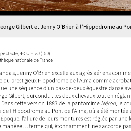
George Gilbert et Jenny O’Brien à l’Hippodrome au Po
spectacle, 4-COL-180 (150)
iothèque nationale de France
rlandais, Jenny O’Brien excelle aux agrès aériens comme
e du prestigieux Hippodrome de l’Alma comme acrobat
ue une séquence d’un pas-de-deux équestre dansé ave
ge Gilbert, qui conduit les deux chevaux tout en réglant 
. Dans cette version 1883 de la pantomime
Néron
, le c
te de l’Hippodrome au Pont de l’Alma, où a été montée u
le Époque, l’allure de leurs montures est réglée par une 
e manège… terme qui, étonnamment, ne s’accorde pas 