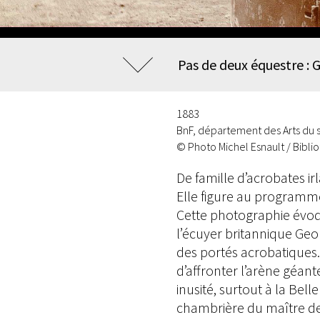
Pas de deux équestre : 
1883
BnF, département des Arts du 
© Photo Michel Esnault / Bibl
De famille d’acrobates i
Elle figure au programm
Cette photographie évoq
l’écuyer britannique Geor
des portés acrobatiques
d’affronter l’arène géan
inusité, surtout à la Bel
chambrière du maître d