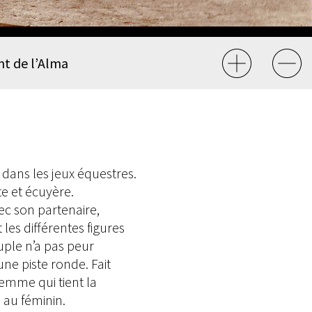
nt de l’Alma
 dans les jeux équestres.
e et écuyère.
c son partenaire,
les différentes figures
ouple n’a pas peur
ne piste ronde. Fait
femme qui tient la
au féminin.