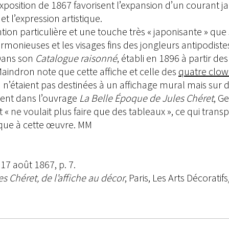
Exposition de 1867 favorisent l’expansion d’un courant 
et l’expression artistique.
ention particulière et une touche très « japonisante » que
 harmonieuses et les visages fins des jongleurs antipodi
Dans son
Catalogue raisonné
, établi en 1896 à partir d
Maindron note que cette affiche et celle des
quatre clow
n’étaient pas destinées à un affichage mural mais sur d
ement dans l’ouvrage
La Belle Époque de Jules Chéret
, G
« ne voulait plus faire que des tableaux », ce qui transpa
lique à cette œuvre. MM
17 août 1867, p. 7.
s Chéret, de l’affiche au décor
, Paris, Les Arts Décoratif