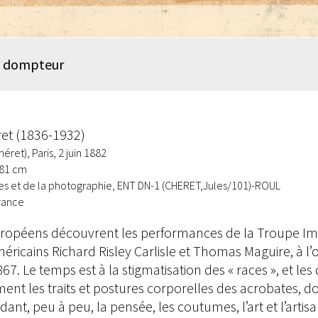
et dompteur
ret (1836-1932)
ret), Paris, 2 juin 1882
 81 cm
s et de la photographie, ENT DN-1 (CHERET,Jules/101)-ROUL
rance
 européens découvrent les performances de la Troupe I
méricains Richard Risley Carlisle et Thomas Maguire, à l’
867. Le temps est à la stigmatisation des « races », et le
 les traits et postures corporelles des acrobates, dont
dant, peu à peu, la pensée, les coutumes, l’art et l’arti