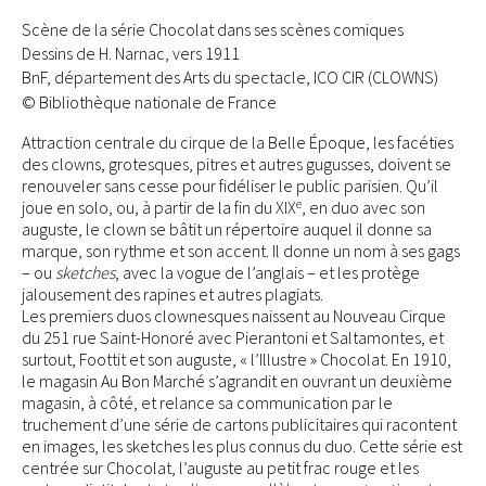
Scène de la série Chocolat dans ses scènes comiques
Dessins de H. Narnac, vers 1911
BnF, département des Arts du spectacle, ICO CIR (CLOWNS)
© Bibliothèque nationale de France
Attraction centrale du cirque de la Belle Époque, les facéties
des clowns, grotesques, pitres et autres gugusses, doivent se
renouveler sans cesse pour fidéliser le public parisien. Qu’il
e
joue en solo, ou, à partir de la fin du XIX
, en duo avec son
auguste, le clown se bâtit un répertoire auquel il donne sa
marque, son rythme et son accent. Il donne un nom à ses gags
– ou
sketches
, avec la vogue de l’anglais – et les protège
jalousement des rapines et autres plagiats.
Les premiers duos clownesques naissent au Nouveau Cirque
du 251 rue Saint-Honoré avec Pierantoni et Saltamontes, et
surtout, Foottit et son auguste, « l’Illustre » Chocolat. En 1910,
le magasin Au Bon Marché s’agrandit en ouvrant un deuxième
magasin, à côté, et relance sa communication par le
truchement d’une série de cartons publicitaires qui racontent
en images, les sketches les plus connus du duo. Cette série est
centrée sur Chocolat, l’auguste au petit frac rouge et les