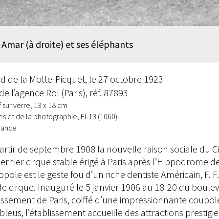
mar (à droite) et ses éléphants
rd de la Motte-Picquet, le 27 octobre 1923
 l’agence Rol (Paris), réf. 87893
f sur verre, 13 x 18 cm
 et de la photographie, EI-13 (1060)
rance
partir de septembre 1908 la nouvelle raison sociale du 
nier cirque stable érigé à Paris après l’Hippodrome de l
ole est le geste fou d’un riche dentiste Américain, F. F.
e cirque. Inauguré le 5 janvier 1906 au 18-20 du boulev
ssement de Paris, coiffé d’une impressionnante coupole
leus, l’établissement accueille des attractions prestig