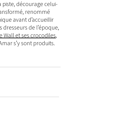
a piste, décourage celui-
é, transformé, renommé
que avant d’accueillir
ds dresseurs de l’époque,
e Wall et ses crocodiles
,
Amar s’y sont produits.