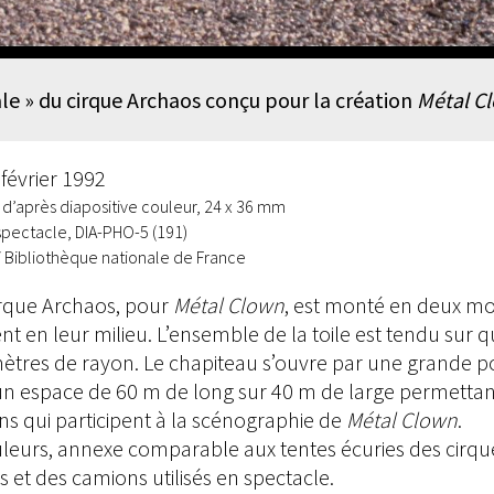
le » du cirque Archaos conçu pour la création
Métal C
 février 1992
 d’après diapositive couleur, 24 x 36 mm
spectacle, DIA-PHO-5 (191)
 Bibliothèque nationale de France
irque Archaos, pour
Métal Clown
, est monté en deux mor
nt en leur milieu. L’ensemble de la toile est tendu sur 
ètres de rayon. Le chapiteau s’ouvre par une grande po
n espace de 60 m de long sur 40 m de large permettant 
ins qui participent à la scénographie de
Métal Clown
.
uleurs, annexe comparable aux tentes écuries des cirques
es et des camions utilisés en spectacle.