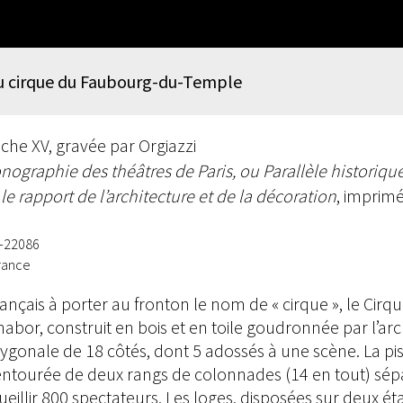
u cirque du Faubourg-du-Temple
nche XV, gravée par Orgiazzi
nographie des théâtres de Paris, ou Parallèle historique
le rapport de l’architecture et de la décoration
, imprimé
V-22086
rance
ançais à porter au fronton le nom de « cirque », le Cir
bor, construit en bois et en toile goudronnée par l’arch
gonale de 18 côtés, dont 5 adossés à une scène. La pi
entourée de deux rangs de colonnades (14 en tout) sép
illir 800 spectateurs. Les loges, disposées sur deux ét