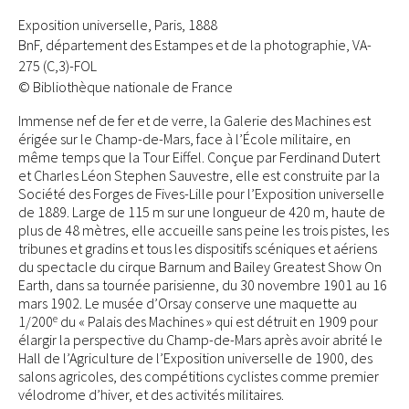
Exposition universelle, Paris, 1888
BnF, département des Estampes et de la photographie, VA-
275 (C,3)-FOL
© Bibliothèque nationale de France
Immense nef de fer et de verre, la Galerie des Machines est
érigée sur le Champ-de-Mars, face à l’École militaire, en
même temps que la Tour Eiffel. Conçue par Ferdinand Dutert
et Charles Léon Stephen Sauvestre, elle est construite par la
Société des Forges de Fives-Lille pour l’Exposition universelle
de 1889. Large de 115 m sur une longueur de 420 m, haute de
plus de 48 mètres, elle accueille sans peine les trois pistes, les
tribunes et gradins et tous les dispositifs scéniques et aériens
du spectacle du cirque Barnum and Bailey Greatest Show On
Earth, dans sa tournée parisienne, du 30 novembre 1901 au 16
mars 1902. Le musée d’Orsay conserve une maquette au
e
1/200
du « Palais des Machines » qui est détruit en 1909 pour
élargir la perspective du Champ-de-Mars après avoir abrité le
Hall de l’Agriculture de l’Exposition universelle de 1900, des
salons agricoles, des compétitions cyclistes comme premier
vélodrome d’hiver, et des activités militaires.