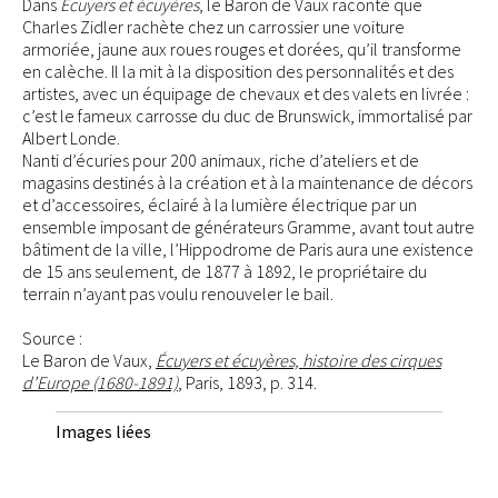
Dans
Écuyers et écuyères
, le Baron de Vaux raconte que
Charles Zidler rachète chez un carrossier une voiture
armoriée, jaune aux roues rouges et dorées, qu’il transforme
en calèche. Il la mit à la disposition des personnalités et des
artistes, avec un équipage de chevaux et des valets en livrée :
c’est le fameux carrosse du duc de Brunswick, immortalisé par
Albert Londe.
Nanti d’écuries pour 200 animaux, riche d’ateliers et de
magasins destinés à la création et à la maintenance de décors
et d’accessoires, éclairé à la lumière électrique par un
ensemble imposant de générateurs Gramme, avant tout autre
bâtiment de la ville, l’Hippodrome de Paris aura une existence
de 15 ans seulement, de 1877 à 1892, le propriétaire du
terrain n’ayant pas voulu renouveler le bail.
Source :
Le Baron de Vaux,
Écuyers et écuyères, histoire des cirques
d’Europe (1680-1891)
, Paris, 1893, p. 314.
Images liées