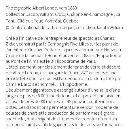
Photographie Albert Londe, vers 1880
Collection Jacob/William. CNAC, Châlons-en-Champagne ; La
Tohu, Cité du cirque Montréal, Québec
© Centre national des arts du cirque, collection Jacob/William
Créé à l’initiative de l’entrepreneur de spectacles Charles
Zidler, construit par la Compagnie Five-Lilles sur les plans de
l’architecte Gustave Gridaine – qui dessinera aussi le Nouveau
Cirque de la rue Saint-Honoré ouvert en 1886 – l’Hippodrome
e
au Pont de l’Alma est le 3
Hippodrome de Paris.
L’établissement, principalement de fer et de verre et décoré
par Alfred Leroux, est inauguré le 9 juin 1877 au cours d’une
grande fête dont le clou est l’ascension d’un ballon piloté par
Camille Dartois et nommé… L’Hippodrome.
L’équipement gigantesque est érigé autour d’une salle d’une
jauge de plus de 6 000 spectateurs, et dispose d’une piste en
ellipse de près de 80 mètres sur 45 pouvant contenir trois
pistes. Ces dispositions permettent une version moderne de
courses de chars et la production de pantomimes à grand
spectacle, mais exigent des troupes d’acrobates un certain
parcours à pied avant de gagner le site de leurs performances.