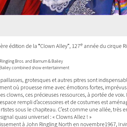
e
ère édition de la ‟Clown Alleyˮ, 127
année du cirque Ri
 Ringling Bros. and Barnum & Bailey
& Bailey combined show entertainment
, paillasses, grotesques et autres pitres sont indispensa
ssement où prouesse rime avec émotions fortes, imprévus
es clowns, ces précieuses ressources, à portée de voix.
espace rempli d’accessoires et de costumes est aménag
artistes sous le chapiteau. C’est comme une allée, très 
ignal quasi universel : « Clowns Allez ! »
blissement à John Ringling North en novembre1967, Irvin