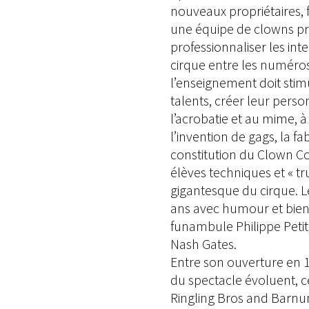
nouveaux propriétaires, 
une équipe de clowns pro
professionnaliser les int
cirque entre les numéros.
l’enseignement doit stimu
talents, créer leur pers
l’acrobatie et au mime, 
l’invention de gags, la fa
constitution du Clown Col
élèves techniques et « tr
gigantesque du cirque. L
ans avec humour et bienv
funambule Philippe Petit
Nash Gates.
Entre son ouverture en 1
du spectacle évoluent, c
Ringling Bros and Barnum 