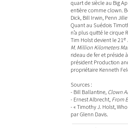
quart de siècle au Big 
entière comme clown. B
Dick, Bill Irwin, Penn Ji
Quant au Suédois Timoth
n’a plus quitté le cirqu
e
Tim Holst devient le 21
M. Million Kilometers Ma
rideau de fer et préside à
président Production and 
propriétaire Kenneth Fel
Sources :
- Bill Ballantine,
Clown Al
- Ernest Albrecht,
From B
- « Timothy J. Holst, Who
par Glenn Davis.