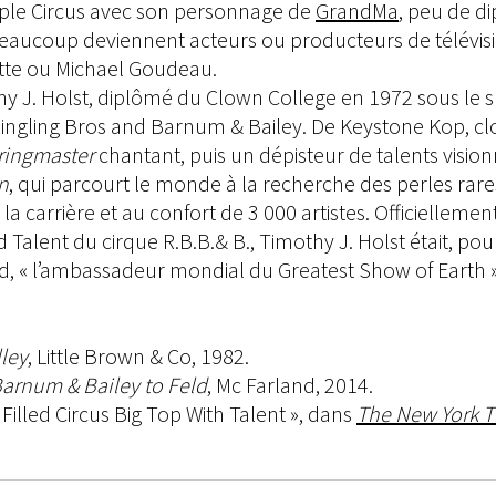
Apple Circus avec son personnage de
GrandMa
, peu de d
eaucoup deviennent acteurs ou producteurs de télévi
llette ou Michael Goudeau.
y J. Holst, diplômé du Clown College en 1972 sous le s
e Ringling Bros and Barnum & Bailey. De Keystone Kop, cl
ringmaster
chantant, puis un dépisteur de talents visionn
n
, qui parcourt le monde à la recherche des perles rares
 la carrière et au confort de 3 000 artistes. Officiellemen
Talent du cirque R.B.B.& B., Timothy J. Holst était, pou
d, « l’ambassadeur mondial du Greatest Show of Earth »
ley
, Little Brown & Co, 1982.
arnum & Bailey to Feld
, Mc Farland, 2014.
 Filled Circus Big Top With Talent », dans
The New York 