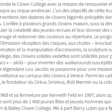
fonde le Clown College avec la mission de renouveler et 
pre au cirque américain. L’un des objectifs de cette A
erventions des dizaines de clowns bigarrés précipités dans
 Confiée à plusieurs grands clowns maison, sous la direc
ler la créativité des jeunes recrues et leur donner des o
onnage et redonner des couleurs au répertoire. Le prog
à l’émission-réception des claques, aux chutes –
knockab
brication et la manipulation d’accessoires, la sculpture su
lege, des clowns solistes vedettes sont sollicités pour 
ucs » –
skills
– pour inventer des
walkarounds
susceptibl
e légendaire Lou Jacobs se passionne pour une mission
eillance au campus des clowns à Venice. Parmi les cadre
, le fondateur du Cirkus Smirkus, Rob Mermin ou la cr
968 et sa fermeture par Kenneth Feld en 1997, alors que 
e sont plus de 1 400 jeunes filles et jeunes hommes qu
& Bailey Clown College. Mis à part Barry Lubin qui a fa