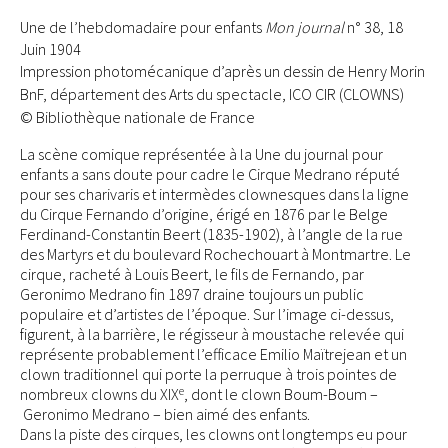
Une de l’hebdomadaire pour enfants
Mon journal
n° 38, 18
Juin 1904
Impression photomécanique d’après un dessin de Henry Morin
BnF, département des Arts du spectacle, ICO CIR (CLOWNS)
© Bibliothèque nationale de France
La scène comique représentée à la Une du journal pour
enfants a sans doute pour cadre le Cirque Medrano réputé
pour ses charivaris et intermèdes clownesques dans la ligne
du Cirque Fernando d’origine, érigé en 1876 par le Belge
Ferdinand-Constantin Beert (1835-1902), à l’angle de la rue
des Martyrs et du boulevard Rochechouart à Montmartre. Le
cirque, racheté à Louis Beert, le fils de Fernando, par
Geronimo Medrano fin 1897 draine toujours un public
populaire et d’artistes de l’époque. Sur l’image ci-dessus,
figurent, à la barrière, le régisseur à moustache relevée qui
représente probablement l’efficace Emilio Maïtrejean et un
clown traditionnel qui porte la perruque à trois pointes de
e
nombreux clowns du XIX
, dont le clown Boum-Boum –
Geronimo Medrano – bien aimé des enfants.
Dans la piste des cirques, les clowns ont longtemps eu pour