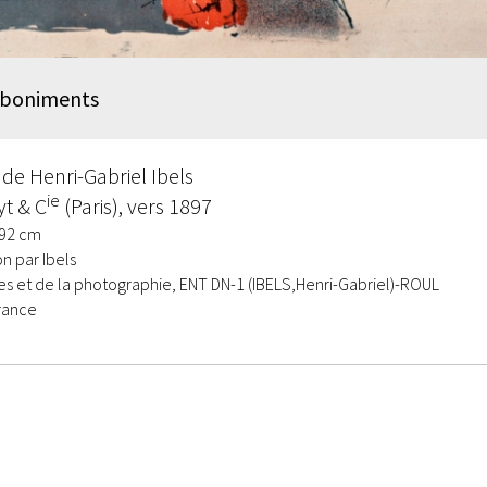
 boniments
 de Henri-Gabriel Ibels
ie
yt & C
(Paris), vers 1897
 92 cm
n par Ibels
 et de la photographie, ENT DN-1 (IBELS,Henri-Gabriel)-ROUL
rance