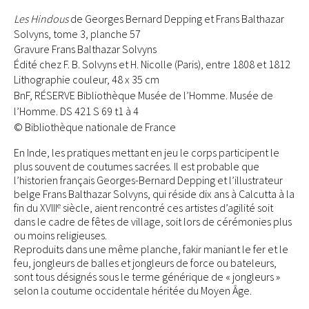
Les Hindous
de Georges Bernard Depping et Frans Balthazar
Solvyns, tome 3, planche 57
Gravure Frans Balthazar Solvyns
Édité chez F. B. Solvyns et H. Nicolle (Paris), entre 1808 et 1812
Lithographie couleur, 48 x 35 cm
BnF, RÉSERVE Bibliothèque Musée de l’Homme. Musée de
l’Homme. DS 421 S 69 t1 à 4
© Bibliothèque nationale de France
En Inde, les pratiques mettant en jeu le corps participent le
plus souvent de coutumes sacrées. Il est probable que
l’historien français Georges-Bernard Depping et l’illustrateur
belge Frans Balthazar Solvyns, qui réside dix ans à Calcutta à la
e
fin du XVIII
siècle, aient rencontré ces artistes d’agilité soit
dans le cadre de fêtes de village, soit lors de cérémonies plus
ou moins religieuses.
Reproduits dans une même planche, fakir maniant le fer et le
feu, jongleurs de balles et jongleurs de force ou bateleurs,
sont tous désignés sous le terme générique de « jongleurs »
selon la coutume occidentale héritée du Moyen Âge.