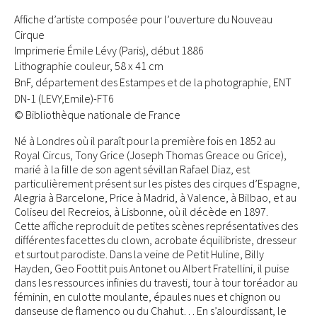
Affiche d’artiste composée pour l’ouverture du Nouveau
Cirque
Imprimerie Émile Lévy (Paris), début 1886
Lithographie couleur, 58 x 41 cm
BnF, département des Estampes et de la photographie, ENT
DN-1 (LEVY,Emile)-FT6
© Bibliothèque nationale de France
Né à Londres où il paraît pour la première fois en 1852 au
Royal Circus, Tony Grice (Joseph Thomas Greace ou Grice),
marié à la fille de son agent sévillan Rafael Diaz, est
particulièrement présent sur les pistes des cirques d’Espagne,
Alegria à Barcelone, Price à Madrid, à Valence, à Bilbao, et au
Coliseu del Recreios, à Lisbonne, où il décède en 1897.
Cette affiche reproduit de petites scènes représentatives des
différentes facettes du clown, acrobate équilibriste, dresseur
et surtout parodiste. Dans la veine de Petit Huline, Billy
Hayden, Geo Foottit puis Antonet ou Albert Fratellini, il puise
dans les ressources infinies du travesti, tour à tour toréador au
féminin, en culotte moulante, épaules nues et chignon ou
danseuse de flamenco ou du Chahut… En s’alourdissant, le