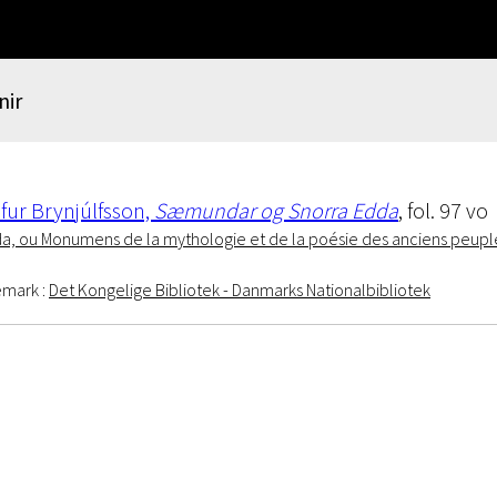
nir
fur Brynjúlfsson,
Sæmundar og Snorra Edda
, fol. 97 vo
a, ou Monumens de la mythologie et de la poésie des anciens peupl
emark :
Det Kongelige Bibliotek - Danmarks Nationalbibliotek