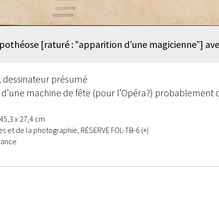
othéose [raturé : ‟apparition d’une magicienneˮ] ave
, dessinateur présumé
on d’une machine de fête (pour l’Opéra?) probablement 
 45,3 x 27,4 cm
 et de la photographie, RÉSERVE FOL-TB-6 (+)
rance