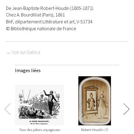
De Jean-Baptiste Robert-Houdin (1805-1871)
Chez A. Bourdilliat (Paris), 1861
BnF, département Littérature et art, V-51734
© Bibliothèque nationale de France
→ Voir sur Gallica
Images liées
Tour des pièces voyageuses
Robert-Houdin (?)
Jea