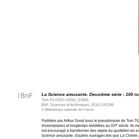
La Science amusante. Deuxième série : 100 n
Tom Tit (1853-1928), [1890].
BnF, Sciences et techniques, 2016-243296
© Bibliothèque nationale de France
Publiées par Arthur Good sous le pseudonyme de Tom Tit, 
e
d'exemplaires et longtemps rééditées au XX
siècle. Ils 
est encouragé à transformer des objets du quotidien en e
Science amusante
, d'autres ouvrages tels que
La Chimie