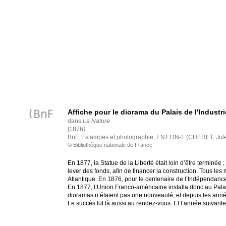
Affiche pour le diorama du Palais de l'Industri
dans
La Nature
[1876].
BnF, Estampes et photographie, ENT DN-1 (CHERET, Jul
© Bibliothèque nationale de France
En 1877, la Statue de la Liberté était loin d’être termi
lever des fonds, afin de financer la construction. Tous le
Atlantique. En 1876, pour le centenaire de l’Indépendance
En 1877, l’Union Franco-américaine installa donc au Palais
dioramas n’étaient pas une nouveauté, et depuis les anné
Le succès fut là aussi au rendez-vous. Et l’année suivante