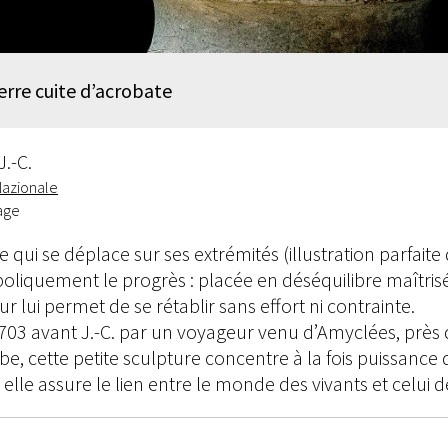
terre cuite d’acrobate
J.-C.
Nazionale
age
e qui se déplace sur ses extrémités (illustration parfait
boliquement le progrès : placée en déséquilibre maîtri
r lui permet de se rétablir sans effort ni contrainte.
703 avant J.-C. par un voyageur venu d’Amyclées, près 
e, cette petite sculpture concentre à la fois puissance 
 elle assure le lien entre le monde des vivants et celui 