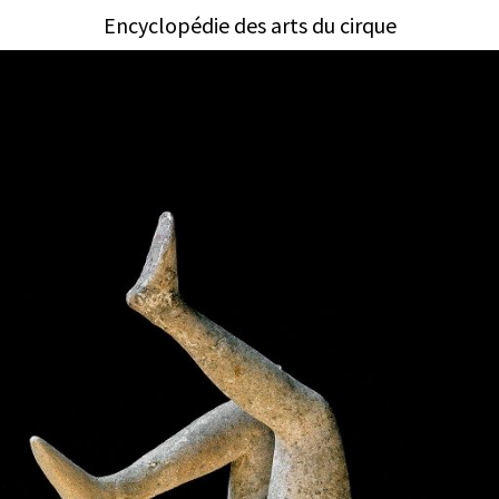
Encyclopédie des arts du cirque