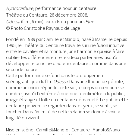
Hydrocarbure
, performance pour un centaure
Théâtre du Centaure, 26 décembre 2008.
Odessa
(film, 6 min), extraits du parcours
Flux
© Photo Christophe Raynaud de Lage
Fondé en 1989 par Camille et Manolo, basé à Marseille depuis
1995, le Théâtre du Centaure travaille sur une fusion intuitive
entre le cavalier et sa monture, une harmonie qui vise à faire
oublier les différences entre les deux partenaires jusqu’à
développer le principe d’acteur centaure... comme dans une
seconde nature.
Cette performance se fond dans le prolongement
scénographique du film
Odessa
. Dans une flaque de pétrole,
comme un miroir répandu sur le sol, le corps du centaure se
cambre jusqu’à l’extrême à quelques centimètres du public,
image étrange et folle du centaure démantelé. Le public et le
centaure peuvent se regarder dans les yeux, se sentir, se
toucher. Dans l’intimité de cette relation se donne à voir la
fragilité du vivant.
Mise en scène : Camille&Manolo ; Centaure : Manolo&Nuno