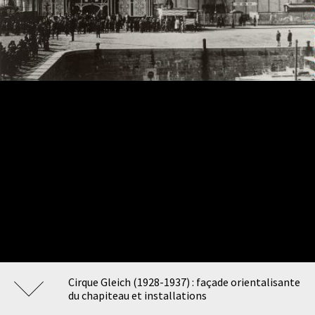
Cirque Gleich (1928-1937) : façade orientalisante
du chapiteau et installations