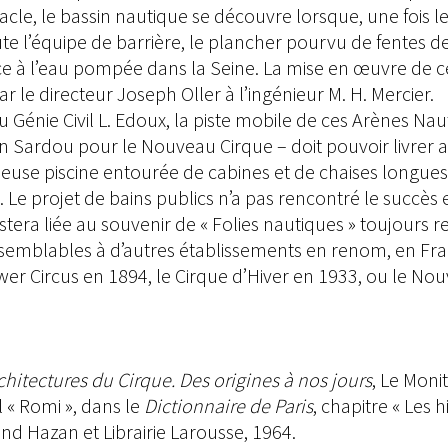
acle, le bassin nautique se découvre lorsque, une fois l
te l’équipe de barrière, le plancher pourvu de fentes 
ce à l’eau pompée dans la Seine. La mise en œuvre de 
r le directeur Joseph Oller à l’ingénieur M. H. Mercier.
u Génie Civil L. Edoux, la piste mobile de ces Arènes N
n Sardou pour le Nouveau Cirque – doit pouvoir livrer au
euse piscine entourée de cabines et de chaises longues 
 Le projet de bains publics n’a pas rencontré le succès
estera liée au souvenir de « Folies nautiques » toujours 
 semblables à d’autres établissements en renom, en Fr
r Circus en 1894, le Cirque d’Hiver en 1933, ou le N
hitectures du Cirque. Des origines à nos jours
, Le Moni
l « Romi », dans le
Dictionnaire de Paris
, chapitre « Les
and Hazan et Librairie Larousse, 1964.