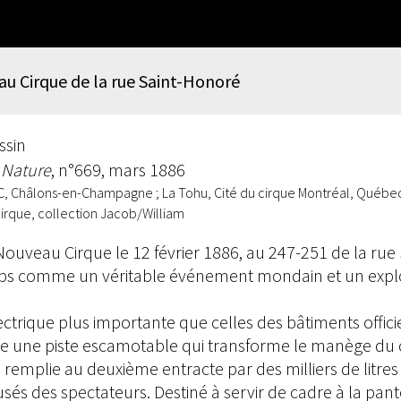
au Cirque de la rue Saint-Honoré
ssin
 Nature
, n°669, mars 1886
C, Châlons-en-Champagne ; La Tohu, Cité du cirque Montréal, Québe
cirque, collection Jacob/William
 Nouveau Cirque le 12 février 1886, au 247-251 de la rue
mps comme un véritable événement mondain et un explo
ectrique plus importante que celles des bâtiments offici
nte une piste escamotable qui transforme le manège du
remplie au deuxième entracte par des milliers de litres d
sés des spectateurs. Destiné à servir de cadre à la p