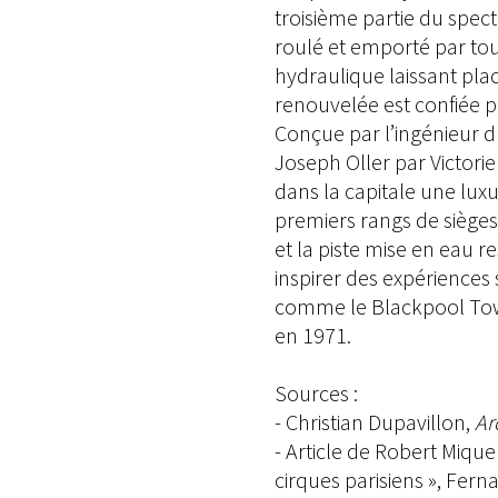
troisième partie du spect
roulé et emporté par tou
hydraulique laissant pla
renouvelée est confiée pa
Conçue par l’ingénieur d
Joseph Oller par Victorie
dans la capitale une luxu
premiers rangs de sièges.
et la piste mise en eau r
inspirer des expériences
comme le Blackpool Towe
en 1971.
Sources :
- Christian Dupavillon,
Arc
- Article de Robert Mique
cirques parisiens », Fern