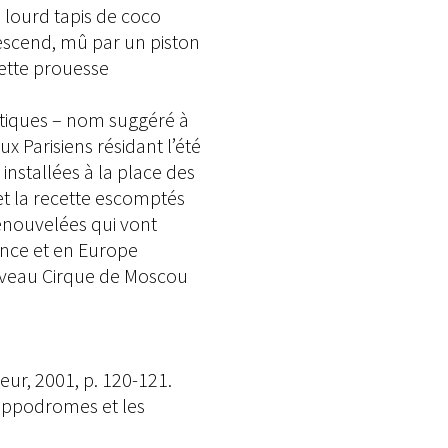
e lourd tapis de coco
descend, mû par un piston
cette prouesse
autiques – nom suggéré à
x Parisiens résidant l’été
installées à la place des
 et la recette escomptés
renouvelées qui vont
ance et en Europe
ouveau Cirque de Moscou
teur, 2001, p. 120-121.
 hippodromes et les