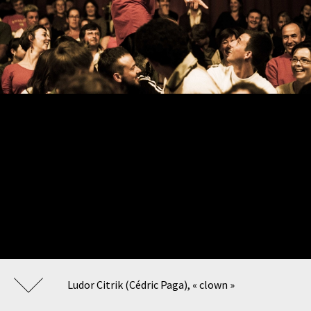
Ludor Citrik (Cédric Paga), « clown »