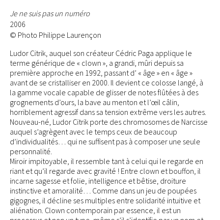
Je ne suis pas un numéro
2006
© Photo Philippe Laurençon
Ludor Citrik, auquel son créateur Cédric Paga applique le
terme générique de « clown », a grandi, mûri depuis sa
première approche en 1992, passant d’ « âge » en « âge »
avant de se cristalliser en 2000. Il devient ce colosse langé, à
la gamme vocale capable de glisser de notes flûtées à des
grognements d’ours, la bave au menton et l’œil câlin,
horriblement agressif dans sa tension extrême vers les autres.
Nouveau-né, Ludor Citrik porte des chromosomes de Narcisse
auquel s’agrègent avec le temps ceux de beaucoup
d’individualités… qui ne suffisent pas à composer une seule
personnalité.
Miroir impitoyable, il ressemble tant à celui qui le regarde en
riant et qu’il regarde avec gravité ! Entre clown et bouffon, il
incarne sagesse et folie, intelligence et bêtise, droiture
instinctive et amoralité… Comme dans un jeu de poupées
gigognes, il décline ses multiples entre solidarité intuitive et
aliénation. Clown contemporain par essence, il est un