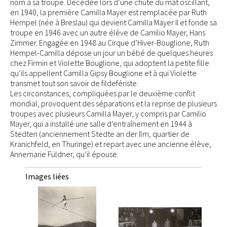
nom à sa troupe. Décédée lors d’une chute du mât oscillant,
en 1940, la première Camilla Mayer est remplacée par Ruth
Hempel (née à Breslau) qui devient Camilla Mayer II et fonde sa
troupe en 1946 avec un autre élève de Camilio Mayer, Hans
Zimmer. Engagée en 1948 au Cirque d’Hiver-Bouglione, Ruth
Hempel-Camilla dépose un jour un bébé de quelques heures
chez Firmin et Violette Bouglione, qui adoptent la petite fille
qu’ils appellent Camilla Gipsy Bouglione et à qui Violette
transmet tout son savoir de fildefériste.
Les circonstances, compliquées par le deuxième conflit
mondial, provoquent des séparations et la reprise de plusieurs
troupes avec plusieurs Camilla Mayer, y compris par Camilio
Mayer, qui a installé une salle d’entraînement en 1944 à
Stedten (anciennement Stedte an der Ilm, quartier de
Kranichfeld, en Thuringe) et repart avec une ancienne élève,
Annemarie Füldner, qu’il épouse.
Images liées