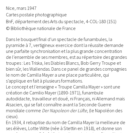
Nice, mars 1947
Cartes postale photographique
BnF, département des Arts du spectacle, 4-COL-180 (151)
© Bibliothèque nationale de France
Dans le bouquet final d’un spectacle de funambules, la
pyramide à 7, vertigineux exercice dont la réussite demande
une parfaite synchronisation et la plus grande concentration
de l’ensemble de ses membres, est au répertoire des grandes
troupes : Les Triska, les Diables Blancs, Bob Gerry Troupe et
bien sûr, les Wallendas. Dans ce panel de grandes compagnies
le nom de Camilla Mayer a une place particulière, qui
s’applique en fait à plusieurs formations.
Le concept et l’enseigne « Troupe Camilla Mayer » sont une
création de Camilio Mayer (1890-1971), funambule
autodidacte, travailleur et doué, ni Français, ni Allemand mais
Alsacien, qui se fait connaître avant la Seconde Guerre
mondiale comme
Der Napoleon der Lüfte
, (le Napoléon des
cieux).
En 1934, il rebaptise du nom de Camilla Mayer la meilleure de
ses élèves, Lotte Witte (née à Stettin en 1918), et donne son