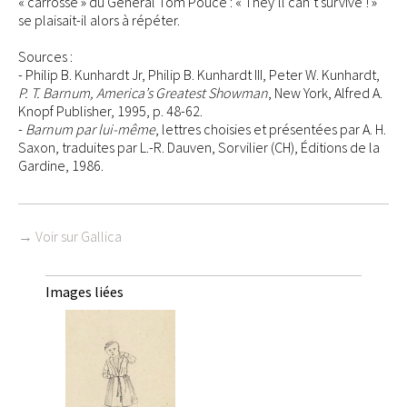
« carrosse » du Général Tom Pouce : « They’ll can’t survive ! »
se plaisait-il alors à répéter.
Sources :
- Philip B. Kunhardt Jr, Philip B. Kunhardt III, Peter W. Kunhardt,
P. T. Barnum, America’s Greatest Showman
, New York, Alfred A.
Knopf Publisher, 1995, p. 48-62.
-
Barnum par lui-même
, lettres choisies et présentées par A. H.
Saxon, traduites par L.-R. Dauven, Sorvilier (CH), Éditions de la
Gardine, 1986.
→ Voir sur Gallica
Images liées