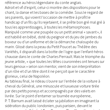
référence au héros légendaire du conte anglais.
Adroit et vif d’esprit, celui-ci montre des dispositions pour le
chant, la danse et les bases de la comédie. Sous le regard de
ses parents, qui voient l’occasion de mettre à profit le
handicap d’un fils qu’ils rejetaient, il se prête bon gré mal gré à
tous les apprentissages, à toutes les métamorphoses.
Manipulé comme une poupée ou un petit animal « savant », il
est habillé en bébé, doté du peignoir et du jeu de jambes du
boxeur ou d’un uniforme et de la démarche chaloupée du
marin. Glissé dans la peau du Petit Poucet au Théâtre des
Variétés, il disparaît dans la botte de l’ogre que l’enfant-héros
chausse dans le conte de Charles Perrault. Mais le triomphe du
jeune artiste, « que toutes les têtes couronnées ont tenues sur
leurs genoux » selon son mentor, vient de son interprétation
d’un rôle et d’un titre dont il ne perçoit que le caractère
glorieux, celui de Napoléon.
Au tableau final, le rideau s’ouvre sur l’entrée de la voiture à
cheval du Général, une minuscule et luxueuse voiture tirée
par des petits poneys et accompagnés par des valets en
livrée. Sur le point d’entamer sa tournée européenne,
P. T. Barnum avait laissé éclater sa jubilation en imaginant la
sidération du public londonien, puis parisien, devant le