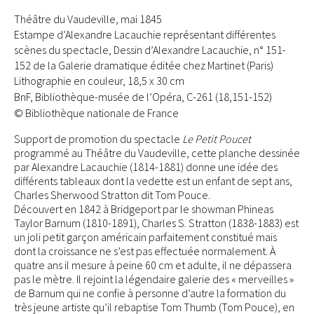
Théâtre du Vaudeville, mai 1845
Estampe d’Alexandre Lacauchie représentant différentes
scènes du spectacle, Dessin d’Alexandre Lacauchie, n° 151-
152 de la Galerie dramatique éditée chez Martinet (Paris)
Lithographie en couleur, 18,5 x 30 cm
BnF, Bibliothèque-musée de l’Opéra, C-261 (18,151-152)
© Bibliothèque nationale de France
Support de promotion du spectacle
Le Petit Poucet
programmé au Théâtre du Vaudeville, cette planche dessinée
par Alexandre Lacauchie (1814-1881) donne une idée des
différents tableaux dont la vedette est un enfant de sept ans,
Charles Sherwood Stratton dit Tom Pouce.
Découvert en 1842 à Bridgeport par le showman Phineas
Taylor Barnum (1810-1891), Charles S. Stratton (1838-1883) est
un joli petit garçon américain parfaitement constitué mais
dont la croissance ne s’est pas effectuée normalement. À
quatre ans il mesure à peine 60 cm et adulte, il ne dépassera
pas le mètre. Il rejoint la légendaire galerie des « merveilles »
de Barnum qui ne confie à personne d’autre la formation du
très jeune artiste qu’il rebaptise Tom Thumb (Tom Pouce), en