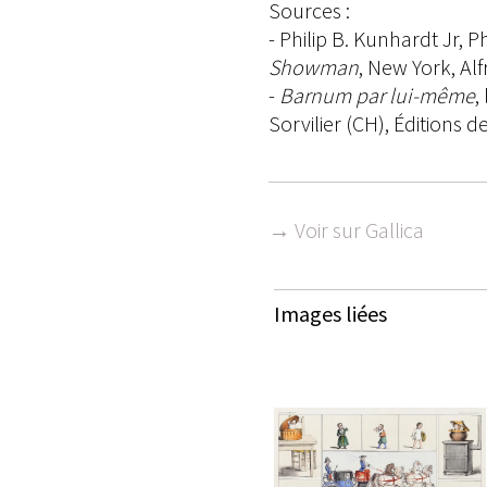
Sources :
- Philip B. Kunhardt Jr, P
Showman
, New York, Alf
-
Barnum par lui-même
,
Sorvilier (CH), Éditions d
→ Voir sur Gallica
Images liées