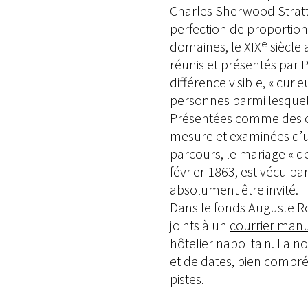
Charles Sherwood Stratt
perfection de proportion
e
domaines, le XIX
siècle 
réunis et présentés par
différence visible, « cur
personnes parmi lesquell
Présentées comme des cré
mesure et examinées d’un
parcours, le mariage « d
février 1863, est vécu 
absolument être invité.
Dans le fonds Auguste Ro
joints à un
courrier manu
hôtelier napolitain. La
et de dates, bien compr
pistes.