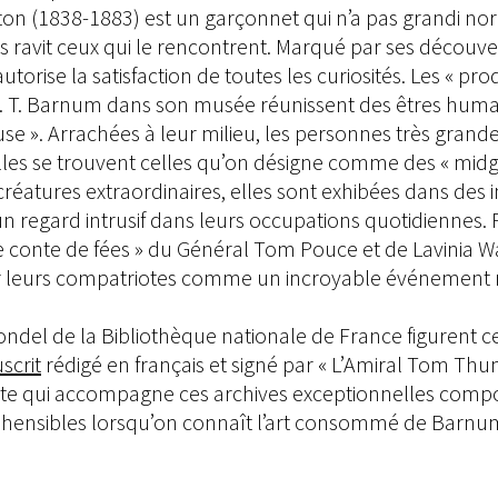
on (1838-1883) est un garçonnet qui n’a pas grandi n
s ravit ceux qui le rencontrent. Marqué par ses découve
autorise la satisfaction de toutes les curiosités. Les « pr
 P. T. Barnum dans son musée réunissent des êtres huma
ieuse ». Arrachées à leur milieu, les personnes très grand
es se trouvent celles qu’on désigne comme des « midgets
atures extraordinaires, elles sont exhibées dans des i
 regard intrusif dans leurs occupations quotidiennes. 
e conte de fées » du Général Tom Pouce et de Lavinia Wa
par leurs compatriotes comme un incroyable événement 
ndel de la Bibliothèque nationale de France figurent ce
scrit
rédigé en français et signé par « L’Amiral Tom Thum
 note qui accompagne ces archives exceptionnelles com
éhensibles lorsqu’on connaît l’art consommé de Barnum