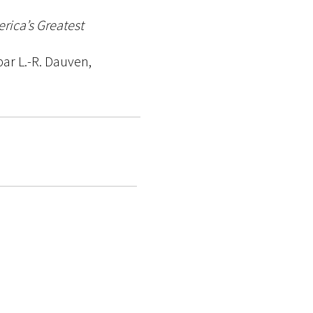
rica’s Greatest
 par L.-R. Dauven,