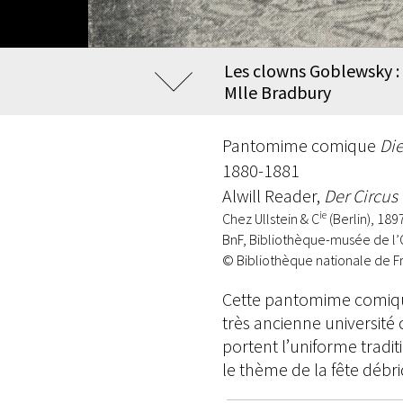
Les clowns Goblewsky : 
Mlle Bradbury
Pantomime comique
Die
1880-1881
Alwill Reader,
Der Circus
ie
Chez Ullstein & C
(Berlin), 189
BnF, Bibliothèque-musée de l’
© Bibliothèque nationale de F
Cette pantomime comique,
très ancienne université
portent l’uniforme tradi
le thème de la fête débr