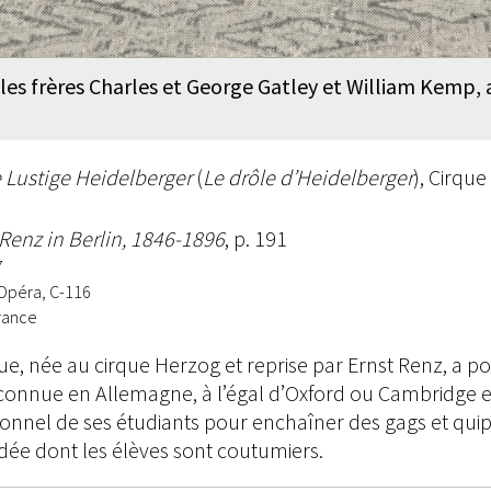
les frères Charles et George Gatley et William Kemp, 
 Lustige Heidelberger
(
Le drôle d’Heidelberger
), Cirque
 Renz in Berlin, 1846-1896
, p. 191
7
Opéra, C-116
rance
 née au cirque Herzog et reprise par Ernst Renz, a pou
 connue en Allemagne, à l’égal d’Oxford ou Cambridge 
tionnel de ses étudiants pour enchaîner des gags et qu
idée dont les élèves sont coutumiers.