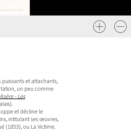
puissants et attachants,
entation, un peu comme
isère - Les
lais).
oppe et décline le
s, intitulant ses œuvres,
é (1853), ou La Victime.