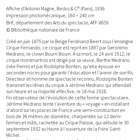
ie
Affiche d’Antonin Magne, Bedos & C
(Paris), 1936
Impression photomécanique, 160 × 240 cm
BnF, département des Arts du spectacle, AFF-8656
© Bibliothèque nationale de France
Créé en juin 1875 par le Belge Ferdinand Beert sous l’enseigne
Cirque Fernando, ce cirque est reprit en 1897 par Geronimo
Medrano, le clown Boum-Boum. À sa mort, le 24 avril 1912, le
cirque montmartrois est dirigé par sa veuve, Berthe Medrano
(née Perrin) et par Rodolphe Bonten, qu’elle épouse en
secondes noces pour garantir l’éducation et l’avenir de son fils.
Directeur et homme de spectacle reconnu, Rodolphe Bonten
transmet les rênes du cirque à Jérôme Medrano qui attendait
son heure et sa majorité effective, le 18 mai 1928.
Fin observateur de l’évolution de cette forme spectaculaire,
Jérôme Medrano tente l’aventure du « voyage » en installant
d’abord sur les places de France une semi-construction en
bois de 36 mètres de diamètre, charpentée sur 12 demi-
fermes et mâts, rachetée au Cirque Palisse, qui débute le 30
septembre 1932 au Havre à l’ouverture de la Foire Saint-
Michel.