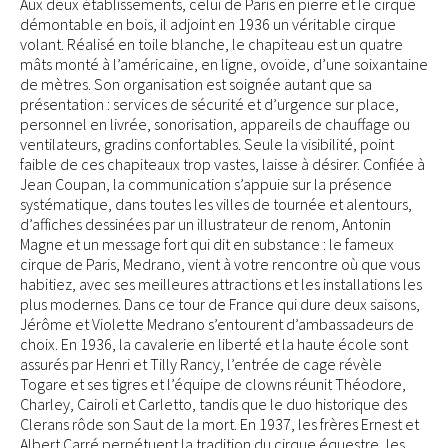
Aux deux établissements, celui de Paris en pierre et le cirque
démontable en bois, il adjoint en 1936 un véritable cirque
volant. Réalisé en toile blanche, le chapiteau est un quatre
mâts monté à l’américaine, en ligne, ovoïde, d’une soixantaine
de mètres. Son organisation est soignée autant que sa
présentation : services de sécurité et d’urgence sur place,
personnel en livrée, sonorisation, appareils de chauffage ou
ventilateurs, gradins confortables. Seule la visibilité, point
faible de ces chapiteaux trop vastes, laisse à désirer. Confiée à
Jean Coupan, la communication s’appuie sur la présence
systématique, dans toutes les villes de tournée et alentours,
d’affiches dessinées par un illustrateur de renom, Antonin
Magne et un message fort qui dit en substance : le fameux
cirque de Paris, Medrano, vient à votre rencontre où que vous
habitiez, avec ses meilleures attractions et les installations les
plus modernes. Dans ce tour de France qui dure deux saisons,
Jérôme et Violette Medrano s’entourent d’ambassadeurs de
choix. En 1936, la cavalerie en liberté et la haute école sont
assurés par Henri et Tilly Rancy, l’entrée de cage révèle
Togare et ses tigres et l’équipe de clowns réunit Théodore,
Charley, Cairoli et Carletto, tandis que le duo historique des
Clerans rôde son Saut de la mort. En 1937, les frères Ernest et
Albert Carré perpétuent la tradition du cirque équestre, les