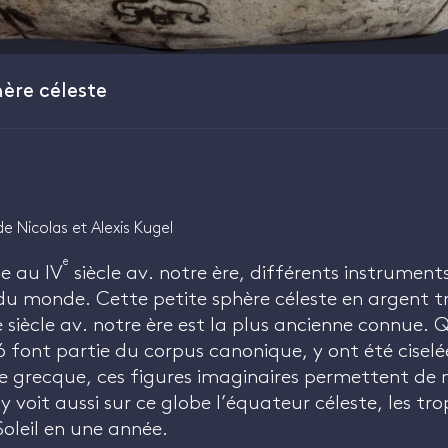
ère céleste
e Nicolas et Alexis Kugel
e
e au IV
siècle av. notre ère, différents instrument
u monde. Cette petite sphère céleste en argent tr
e siècle av. notre ère est la plus ancienne connue.
6 font partie du corpus canonique, y ont été ciselée
e grecque, ces figures imaginaires permettent de 
 y voit aussi sur ce globe l’équateur céleste, les tro
Soleil en une année.