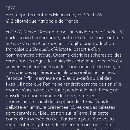
1377
BnF, département des Manuscrits, Fr. 565 f. 69
© Bibliothèque nationale de France
En 1377, Nicole Oresme remet au roi de France Charles V,
qui le lui avait commandé, un traité d’astronomie intitulé
le
Livre du ciel et du monde
. Il s’agit d’une traduction
française du
De caelo
d’Aristote, assortie d’un
commentaire critique. Oresme décrit les sphères solides
mues par les anges, les épicycles sphériques destinés à «
sauver les phénomènes », les montagnes de la Lune, la
musique des sphères inaudible aux oreilles humaines,
l’espace infini, demeure de Dieu au-delà du ciel des
fixes… Il note que l’on ne se rendrait compte de rien si le
monde s’accroissait en taille pendant la nuit. Il imagine
aussi la rotation diurne de la Terre, et un lent
mouvement annuel de la sphère des fixes. Dans la
délicate enluminure présentée ici, les cercles célestes
sont centrés sur Dieu et non sur la Terre. Par cette
concavité inversée du ciel, l’artiste a peut-être voulu
représenter le système de Ptolémée comme s’il était