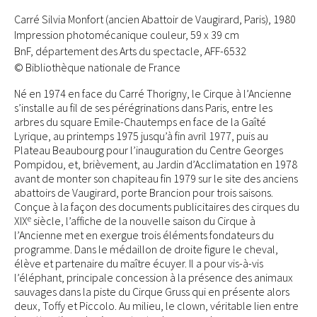
Carré Silvia Monfort (ancien Abattoir de Vaugirard, Paris), 1980
Impression photomécanique couleur, 59 x 39 cm
BnF, département des Arts du spectacle, AFF-6532
© Bibliothèque nationale de France
Né en 1974 en face du Carré Thorigny, le Cirque à l’Ancienne
s’installe au fil de ses pérégrinations dans Paris, entre les
arbres du square Emile-Chautemps en face de la Gaîté
Lyrique, au printemps 1975 jusqu’à fin avril 1977, puis au
Plateau Beaubourg pour l’inauguration du Centre Georges
Pompidou, et, brièvement, au Jardin d’Acclimatation en 1978
avant de monter son chapiteau fin 1979 sur le site des anciens
abattoirs de Vaugirard, porte Brancion pour trois saisons.
Conçue à la façon des documents publicitaires des cirques du
e
XIX
siècle, l’affiche de la nouvelle saison du Cirque à
l’Ancienne met en exergue trois éléments fondateurs du
programme. Dans le médaillon de droite figure le cheval,
élève et partenaire du maître écuyer. Il a pour vis-à-vis
l’éléphant, principale concession à la présence des animaux
sauvages dans la piste du Cirque Gruss qui en présente alors
deux, Toffy et Piccolo. Au milieu, le clown, véritable lien entre