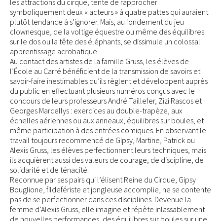
les attractions du cirque, tente de rapprocher
symboliquement deux « acteurs » à quatre pattes qui auraient
plutôt tendance à s’ignorer. Mais, au fondement du jeu
clownesque, de la voltige équestre ou même des équilibres
sur le dos ou la tête des éléphants, se dissimule un colossal
apprentissage acrobatique.
Au contact des artistes de la famille Gruss, les élèves de
l’École au Carré bénéficient de la transmission de savoirs et
savoir-faire inestimables qu’ils règlent et développent auprès
du public en effectuant plusieurs numéros conçus avec le
concours de leurs professeurs André Taillefer, Zizi Rascos et
Georges Marcellys : exercices au double-trapèze, aux
échelles aériennes ou aux anneaux, équilibres sur boules, et
même participation à des entrées comiques. En observant le
travail toujours recommencé de Gipsy, Martine, Patrick ou
Alexis Gruss, les élèves perfectionnent leurs techniques, mais
ils acquièrent aussi des valeurs de courage, de discipline, de
solidarité et de ténacité.
Reconnue par ses pairs qui l’élisent Reine du Cirque, Gipsy
Bouglione, fildefériste et jongleuse accomplie, ne se contente
pas de se perfectionner dans ces disciplines. Devenue la
femme d’Alexis Gruss, elle imagine et répète inlassablement
de nouvelles performances, des équilibres sur boules sur une