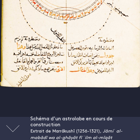
Schéma d’un astrolabe en cours de
construction
Extrait de Marrākushī (1256-1321),
Jāmiʿ al-
mabādī wa al-ghāyāt fī ʿilm al-mīqāt