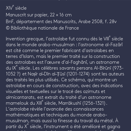
e
XIV
siècle
Manuscrit sur papier, 22 × 16 cm
BnF, département des Manuscrits, Arabe 2508, f. 28v
© Bibliothèque nationale de France
e
Invention grecque, l’astrolabe fut connu dès le VIII
siècle
dans le monde arabo-musulman : l’astronome al-Fazârî
est cité comme le premier fabricant d’astrolabes en
terres d’Islam, mais le premier traité sur la construction
des astrolabes est l’œuvre d’al-Faghânî, un astronome
e
du IX
siècle. Les célèbres savants persans Al-Bīrūnī (973-
1052 ?) et Naṣīr al‐Dīn al‐Ṭūsī (1201-1274) sont les auteurs
des traités les plus utilisés. Ce schéma, qui montre un
astrolabe en cours de construction, avec des indications
visuelles et textuelles sur le tracé des azimuts et
almicantarats, est extrait du traité d’un astronome
e
mamelouk du XIII
siècle, Marrākushī (1256-1321).
L’astrolabe révèle l’avancée des connaissances
mathématiques et techniques du monde arabo-
musulman, mais aussi la finesse du travail du métal. À
e
partir du X
siècle, l’instrument a été amélioré et gagna