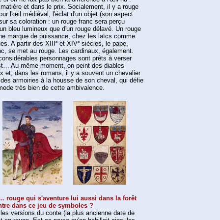
 matière et dans le prix. Socialement, il y a rouge
pour l'œil médiéval, l'éclat d'un objet (son aspect
 sur sa coloration : un rouge franc sera perçu
un bleu lumineux que d'un rouge délavé. Un rouge
 une marque de puissance, chez les laïcs comme
e
e
es. A partir des XIII
et XIV
siècles, le pape,
nc, se met au rouge. Les cardinaux, également.
 considérables personnages sont prêts à verser
rist… Au même moment, on peint des diables
x et, dans les romans, il y a souvent un chevalier
des armoiries à la housse de son cheval, qui défie
ode très bien de cette ambivalence.
… rouge qui s'aventure lui aussi dans la forêt
ntre dans ce jeu de symboles ?
 les versions du conte (la plus ancienne date de