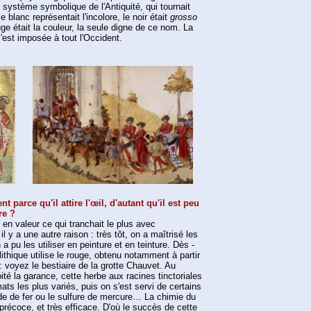
e système symbolique de l'Antiquité, qui tournait
e blanc représentait l'incolore, le noir était
grosso
uge était la couleur, la seule digne de ce nom. La
'est imposée à tout l'Occident.
t parce qu'il attire l'œil, d'autant qu'il est peu
re ?
n valeur ce qui tranchait le plus avec
l y a une autre raison : très tôt, on a maîtrisé les
a pu les utiliser en peinture et en teinture. Dès -
lithique utilise le rouge, obtenu notamment à partir
 : voyez le bestiaire de la grotte Chauvet. Au
oité la garance, cette herbe aux racines tinctoriales
ats les plus variés, puis on s'est servi de certains
e de fer ou le sulfure de mercure… La chimie du
précoce, et très efficace. D'où le succès de cette