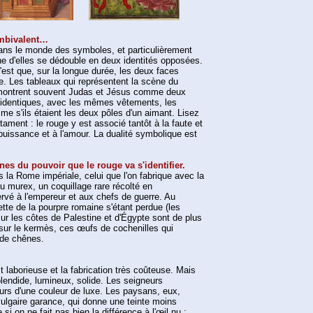
ambivalent…
ans le monde des symboles, et particulièrement
e d'elles se dédouble en deux identités opposées.
'est que, sur la longue durée, les deux faces
e. Les tableaux qui représentent la scène du
 montrent souvent Judas et Jésus comme deux
identiques, avec les mêmes vêtements, les
 s'ils étaient les deux pôles d'un aimant. Lisez
ment : le rouge y est associé tantôt à la faute et
la puissance et à l'amour. La dualité symbolique est
nes du pouvoir que le rouge va s'identifier.
 la Rome impériale, celui que l'on fabrique avec la
u murex, un coquillage rare récolté en
ervé à l'empereur et aux chefs de guerre. Au
tte de la pourpre romaine s'étant perdue (les
r les côtes de Palestine et d'Égypte sont de plus
 sur le kermès, ces œufs de cochenilles qui
s de chênes.
st laborieuse et la fabrication très coûteuse. Mais
plendide, lumineux, solide. Les seigneurs
ours d'une couleur de luxe. Les paysans, eux,
vulgaire garance, qui donne une teinte moins
si on ne fait pas bien la différence à l'œil nu :