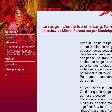
Le rouge : c'est le feu et le sang, l'am
Interview de Michel Pastoureau par Dominiq
en images
dossier
rencontres
Avec lui, on ne fait 
timoré de bleu, le rou
• la mode et la mémoire
et assoiffée de pouvoir
• symboles du rouge
décidée à en imposer à
• symboles au quotidien
son passé, pourtant, n
repères
cachée du rouge, un 
gros plan
qui a fait des ravages
violences et de fureur
infos pratiques
personnalité du rouge 
©
Pastoureau : une iden
de Satan.
S'il est une couleur q
On dirait que le rouge
qu'il est la couleur.
Parler de "couleur rou
D'ailleurs, certains m
signifient à la fois "r
"rouge" mais aussi "b