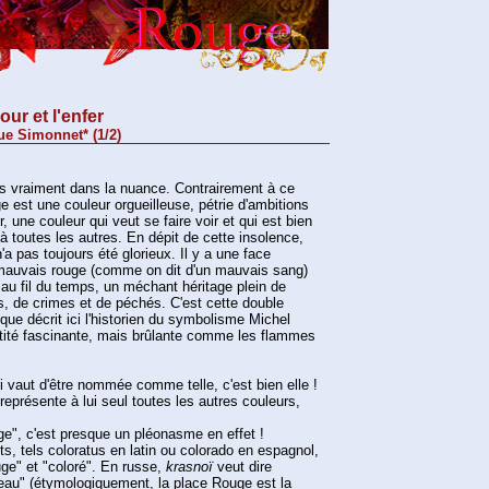
our et l'enfer
ue Simonnet* (1/2)
pas vraiment dans la nuance. Contrairement à ce
ge est une couleur orgueilleuse, pétrie d'ambitions
, une couleur qui veut se faire voir et qui est bien
 toutes les autres. En dépit de cette insolence,
'a pas toujours été glorieux. Il y a une face
mauvais rouge (comme on dit d'un mauvais sang)
 au fil du temps, un méchant héritage plein de
s, de crimes et de péchés. C'est cette double
que décrit ici l'historien du symbolisme Michel
tité fascinante, mais brûlante comme les flammes
ui vaut d'être nommée comme telle, c'est bien elle !
 représente à lui seul toutes les autres couleurs,
ge", c'est presque un pléonasme en effet !
ots, tels coloratus en latin ou colorado en espagnol,
ouge" et "coloré". En russe,
krasnoï
veut dire
eau" (étymologiquement, la place Rouge est la