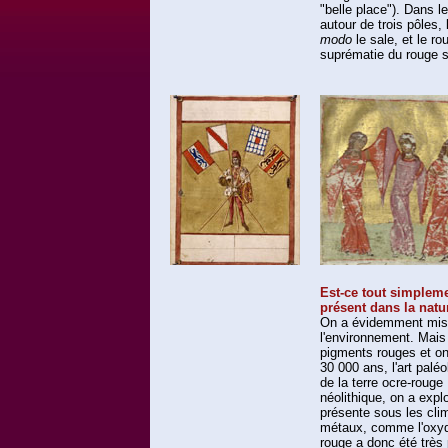
"belle place"). Dans l
autour de trois pôles, l
modo
le sale, et le ro
suprématie du rouge s
Est-ce tout simplemen
présent dans la natu
On a évidemment mis e
l'environnement. Mais i
pigments rouges et on 
30 000 ans, l'art paléo
de la terre ocre-rouge
néolithique, on a expl
présente sous les clim
métaux, comme l'oxyd
rouge a donc été très 