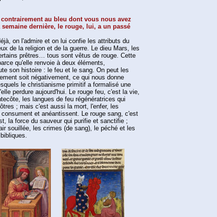
, contrairement au bleu dont vous nous avez
a semaine dernière, le rouge, lui, a un passé
éjà, on l'admire et on lui confie les attributs du
eux de la religion et de la guerre. Le dieu Mars, les
ertains prêtres… tous sont vêtus de rouge. Cette
parce qu'elle renvoie à deux éléments,
e son histoire : le feu et le sang. On peut les
ivement soit négativement, ce qui nous donne
squels le christianisme primitif a formalisé une
elle perdure aujourd'hui. Le rouge feu, c'est la vie,
entecôte, les langues de feu régénératrices qui
tres ; mais c'est aussi la mort, l'enfer, les
consument et anéantissent. Le rouge sang, c'est
st, la force du sauveur qui purifie et sanctifie ;
air souillée, les crimes (de sang), le péché et les
bibliques.