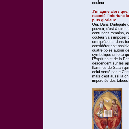
couleur.
J'imagine alors que
raconté l'infortune l
plus glorieux.
Oui. Dans l'Antiquité d
pouvoir, c'est-à-dire c
centurions romains, c
couleur va s'imposer 
omniprésents dans tout
considérer soit posit
quatre pôles autour de
symbolique si forte qu'
l'Esprit saint de la P
descendent sur les apô
flammes de Satan qui 
celui versé par le Chri
mais c'est aussi la ch
impuretés des tabous 