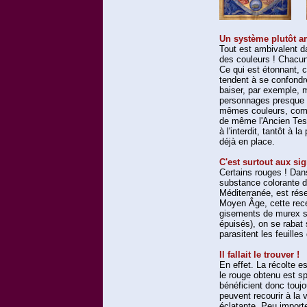
Un système plutôt 
Tout est ambivalent d
des couleurs ! Chacun
Ce qui est étonnant, c
tendent à se confondr
baiser, par exemple,
personnages presque 
mêmes couleurs, comme
de même l'Ancien Testa
à l'interdit, tantôt à 
déjà en place.
C'est surtout aux sig
Certains rouges ! Dans
substance colorante d
Méditerranée, est rés
Moyen Âge, cette rece
gisements de murex su
épuisés), on se rabat
parasitent les feuille
Il fallait le trouver !
En effet. La récolte e
le rouge obtenu est s
bénéficient donc touj
peuvent recourir à la 
éclatante. Peu importe 